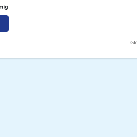
mig
Gl