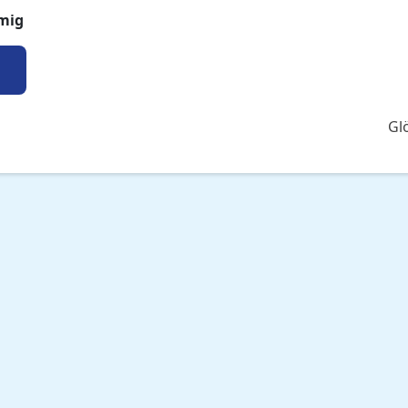
mig
Gl