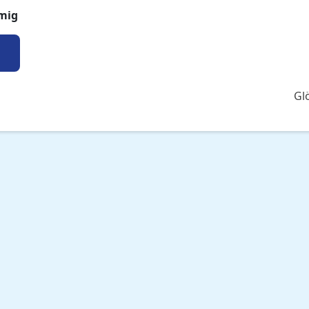
mig
Gl